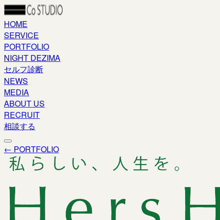
HOME
SERVICE
PORTFOLIO
NIGHT DEZIMA
セルフ診断
NEWS
MEDIA
ABOUT US
RECRUIT
相談する
← PORTFOLIO