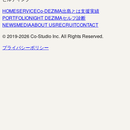
HOME
SERVICE
Co-DEZIMA
出島とは
支援実績
PORTFOLIO
NIGHT DEZIMA
セルフ診断
NEWS
MEDIA
ABOUT US
RECRUIT
CONTACT
© 2019-
2026
Co-Studio Inc. All Rights Reserved.
プライバシーポリシー